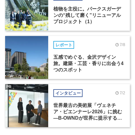
植物を主役に。パークスガーデ
ンの“残して磨く”リニューアル
プロジェクト（1）
レポート
7/8
五感でめぐる、金沢デザイン
旅。建築・工芸・香りに出会う4
つのスポット
PR
インタビュー
7/2
世界最古の美術展「ヴェネチ
ア・ビエンナーレ2026」に挑む
―B-OWNDが世界に提示する美
の基準とは？（前編）