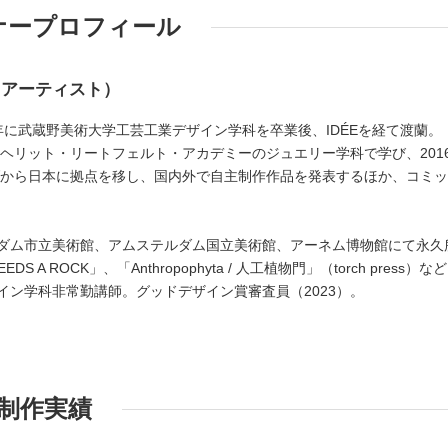
ナープロフィール
・アーティスト）
10年に武蔵野美術大学工芸工業デザイン学科を卒業後、IDÉEを経て渡蘭。
のヘリット・リートフェルト・アカデミーのジュエリー学科で学び、201
ンダから日本に拠点を移し、国内外で自主制作作品を発表するほか、コミ
ダム市立美術館、アムステルダム国立美術館、アーネム博物館にて永久
DS A ROCK」、「Anthropophyta / 人工植物門」（torch press）な
イン学科非常勤講師。グッドデザイン賞審査員（2023）。
制作実績