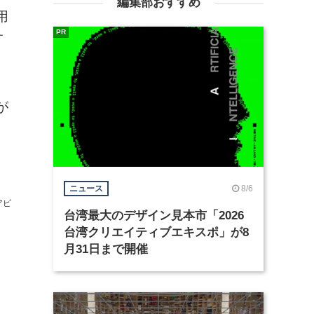
編集部おすすめ
用
PR
す
が
8/6
ニュース
アピ
台湾最大のデザイン見本市「2026
台湾クリエイティブエキスポ」が8
月31日まで開催