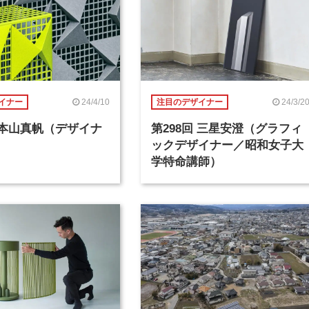
24/4/10
24/3/2
イナー
注目のデザイナー
回 本山真帆（デザイナ
第298回 三星安澄（グラフィ
ックデザイナー／昭和女子大
学特命講師）