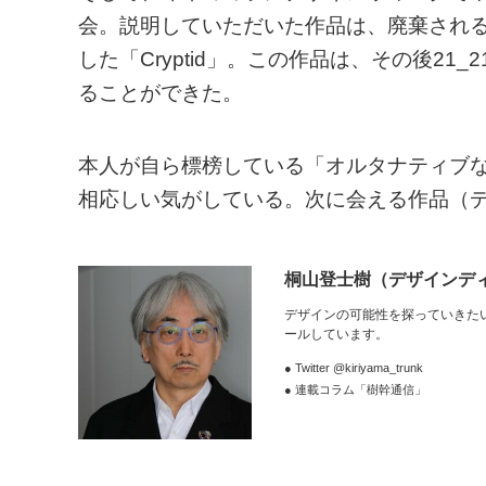
会。説明していただいた作品は、廃棄され
した「Cryptid」。この作品は、その後21_21 D
ることができた。
本人が自ら標榜している「オルタナティブ
相応しい気がしている。次に会える作品（
桐山登士樹
（デザインデ
デザインの可能性を探っていきた
ールしています。
● Twitter @kiriyama_trunk
● 連載コラム「樹幹通信」