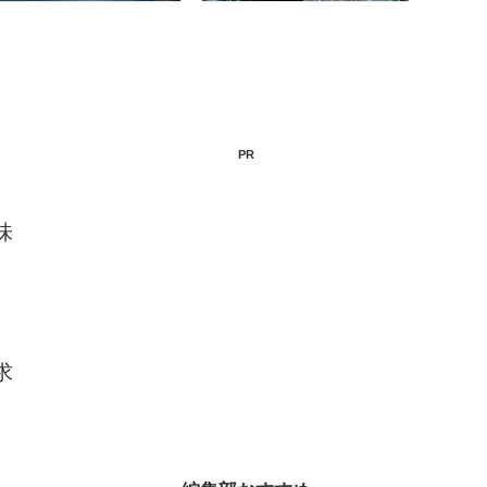
PR
味
求