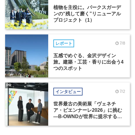
植物を主役に。パークスガーデ
ンの“残して磨く”リニューアル
プロジェクト（1）
レポート
7/8
五感でめぐる、金沢デザイン
旅。建築・工芸・香りに出会う4
つのスポット
PR
インタビュー
7/2
世界最古の美術展「ヴェネチ
ア・ビエンナーレ2026」に挑む
―B-OWNDが世界に提示する美
の基準とは？（前編）