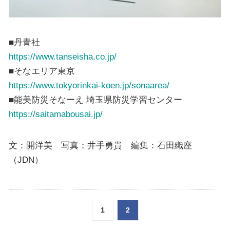
■丹青社
https://www.tanseisha.co.jp/
■そなエリア東京
https://www.tokyorinkai-koen.jp/sonaarea/
■能美防災そなーえ 埼玉県防災学習センター
https://saitamabousai.jp/
文：開洋美 写真：井手勇貴 編集：石田織座
（JDN）
1
2