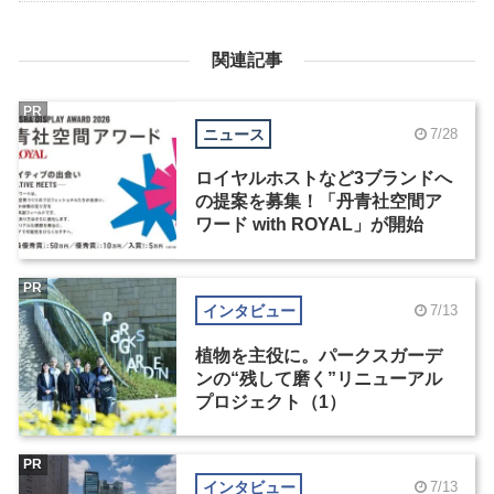
関連記事
PR
ニュース
7/28
ロイヤルホストなど3ブランドへ
の提案を募集！「丹青社空間ア
ワード with ROYAL」が開始
PR
インタビュー
7/13
植物を主役に。パークスガーデ
ンの“残して磨く”リニューアル
プロジェクト（1）
PR
インタビュー
7/13