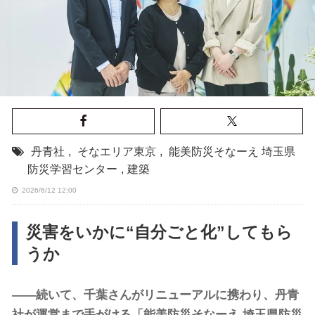
丹青社
,
そなエリア東京
,
能美防災そなーえ 埼玉県
防災学習センター
,
建築
2026/6/12 12:00
災害をいかに“自分ごと化”してもら
うか
――続いて、千葉さんがリニューアルに携わり、丹青
社が運営まで手がける「能美防災そなーえ 埼玉県防災