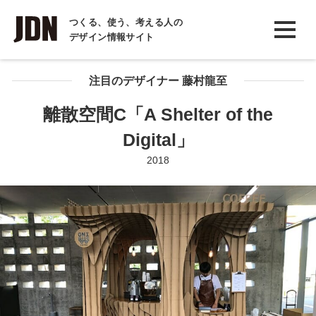
INTERVIEW
つくる、使う、考える人の
デザイン情報サイト
インタビュー
REPORT
注目のデザイナー 藤村龍至
レポート
離散空間C「A Shelter of the
COLUMN
Digital」
コラム
2018