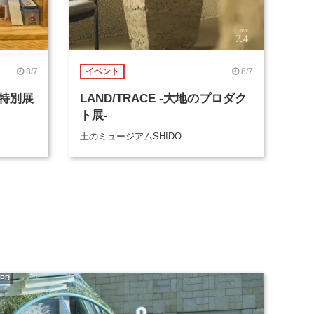
8/7
8/7
イベント
』特別展
LAND/TRACE -大地のプロダク
ト展-
土のミュージアムSHIDO
PR