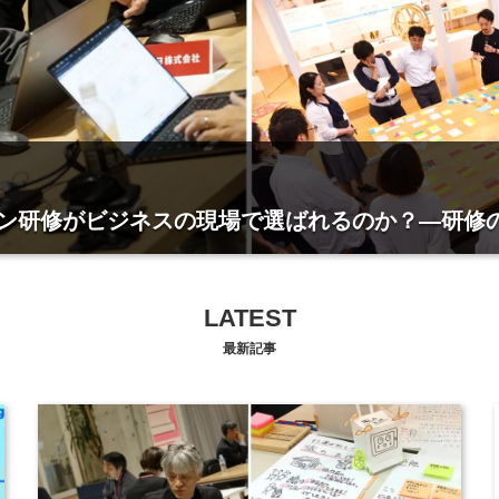
例
カリ「Culture Hub」
LATEST
最新記事