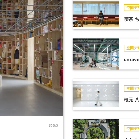
空間デ
喫茶 
空間デ
unrave
空間デ
根元 八
8/3
空間デ