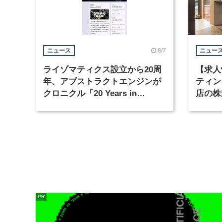
8/7
ニュース
ニュー
ライゾマティクス設立から20周
【求人
年、アブストラクトエンジンが
ティン
クロニクル「20 Years in
店の株
Motion」を公開
ィック
PR