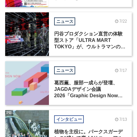
ニュース
7/22
円谷プロダクション直営の体験
型ストア「ULTRA MART
TOKYO」が、ウルトラマンの日
に原宿にオープン
ニュース
7/17
葛西薫、服部一成らが登壇、
JAGDAデザイン会議
2026「Graphic Design Now」
が開催
PR
インタビュー
7/13
植物を主役に。パークスガーデ