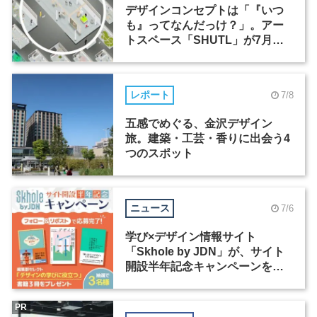
デザインコンセプトは「『いつ
も』ってなんだっけ？」。アー
トスペース「SHUTL」が7月に
リニューアルオープン
レポート
7/8
五感でめぐる、金沢デザイン
旅。建築・工芸・香りに出会う4
つのスポット
ニュース
7/6
学び×デザイン情報サイト
「Skhole by JDN」が、サイト
開設半年記念キャンペーンを実
施中
PR