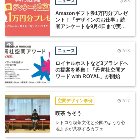
ニュース
8/3
Amazonギフト券1万円分プレゼ
ント！「デザインのお仕事」読
者アンケートを9月4日まで実施
中！
PR
ニュース
7/28
ロイヤルホストなど3ブランドへ
の提案を募集！「丹青社空間ア
ワード with ROYAL」が開始
空間デザイン事例
7/27
喫茶 ちそう
レトロな喫茶文化と公園のような心
地よさが共存するカフェ