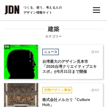
INTERVIEW
つくる、使う、考える人の
デザイン情報サイト
インタビュー
REPORT
建築
レポート
カテゴリー
COLUMN
PR
ニュース
8/6
コラム
台湾最大のデザイン見本市
「2026台湾クリエイティブエキ
スポ」が8月31日まで開催
空間デザイン事例
8/3
株式会社メルカリ「Culture
Hub」