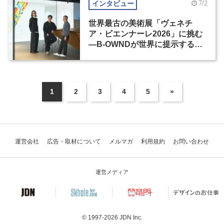
インタビュー
7/2
世界最古の美術展「ヴェネチ
ア・ビエンナーレ2026」に挑む
―B-OWNDが世界に提示する美
の基準とは？（前編）
1
2
3
4
5
»
運営会社
広告・取材について
メルマガ
利用規約
お問い合わせ
運営メディア
© 1997-2026
JDN Inc.