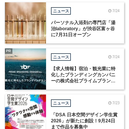
ニュース
7/24
パーソナル入浴剤の専門店「湯
治laboratory」が渋谷区富ヶ谷
に7月31日オープン
PR
ニュース
7/24
【求人情報】宿泊・観光業に特
化したブランディングカンパニ
ーの株式会社プライムブランデ
ィングデザインが、ブランディ
ングディレクターなど3職種を募
集
ニュース
7/23
「DSA 日本空間デザイン学生賞
2026」が新たに創設！9月24日
まで作品を募集中