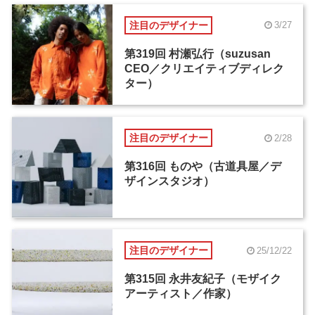
注目のデザイナー
3/27
第319回 村瀬弘行（suzusan
CEO／クリエイティブディレク
ター）
注目のデザイナー
2/28
第316回 ものや（古道具屋／デ
ザインスタジオ）
注目のデザイナー
25/12/22
第315回 永井友紀子（モザイク
アーティスト／作家）