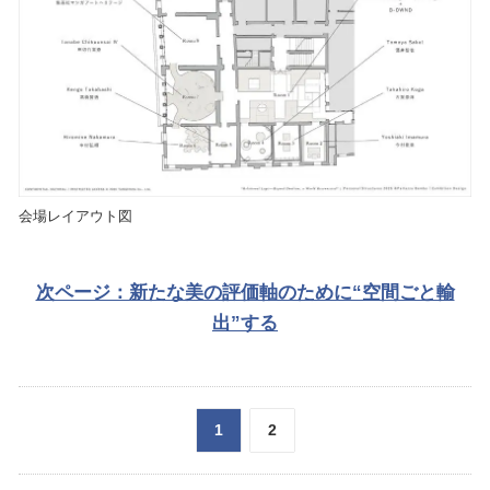
会場レイアウト図
次ページ：新たな美の評価軸のために“空間ごと輸
出”する
1
2