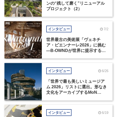
ンの“残して磨く”リニューアル
プロジェクト（2）
PR
インタビュー
7/2
世界最古の美術展「ヴェネチ
ア・ビエンナーレ2026」に挑む
―B-OWNDが世界に提示する美
の基準とは？（後編）
インタビュー
6/26
「世界で最も美しいミュージア
ム 2026」リストに選出。形なき
文化をアーカイブするMoN
Takanawa
インタビュー
6/19