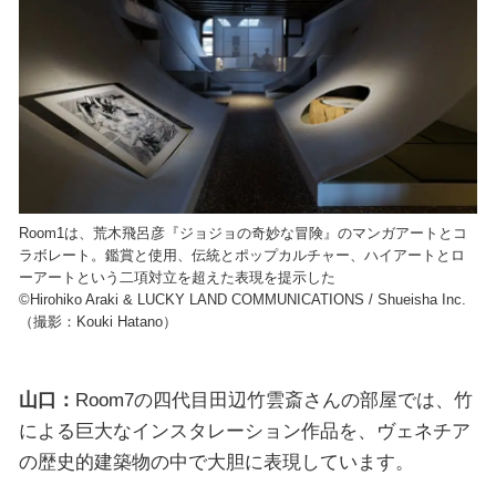
Room1は、荒木飛呂彦『ジョジョの奇妙な冒険』のマンガアートとコ
ラボレート。鑑賞と使用、伝統とポップカルチャー、ハイアートとロ
ーアートという二項対立を超えた表現を提示した
©Hirohiko Araki & LUCKY LAND COMMUNICATIONS / Shueisha Inc.
（撮影：Kouki Hatano）
山口：
Room7の四代目田辺竹雲斎さんの部屋では、竹
による巨大なインスタレーション作品を、ヴェネチア
の歴史的建築物の中で大胆に表現しています。