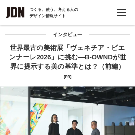
INTERVIEW
つくる、使う、考える人の
デザイン情報サイト
インタビュー
REPORT
インタビュー
レポート
世界最古の美術展「ヴェネチア・ビエ
ンナーレ2026」に挑む―B-OWNDが世
COLUMN
界に提示する美の基準とは？（前編）
コラム
[PR]