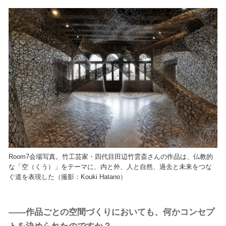
Room7会場写真。竹工芸家・四代目田辺竹雲斎さんの作品は、仏教的
な「空（くう）」をテーマに、内と外、人と自然、過去と未来をつな
ぐ道を表現した（撮影：Kouki Hatano）
――作品ごとの空間づくりにおいても、何かコンセプ