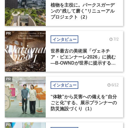
植物を主役に。パークスガーデ
ンの“残して磨く”リニューアル
プロジェクト（2）
PR
インタビュー
7/2
世界最古の美術展「ヴェネチ
ア・ビエンナーレ2026」に挑む
―B-OWNDが世界に提示する美
の基準とは？（後編）
PR
インタビュー
6/12
“体験”から災害への備えを“自分
ごと化”する、展示プランナーの
防災施設づくり（1）
PR