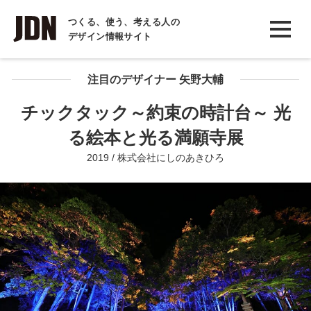
INTERVIEW
つくる、使う、考える人の
デザイン情報サイト
インタビュー
REPORT
注目のデザイナー 矢野大輔
レポート
チックタック～約束の時計台～ 光
COLUMN
る絵本と光る満願寺展
コラム
2019 / 株式会社にしのあきひろ