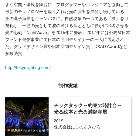
まな空間・環境を舞台に、プログラマーやエンジニアと協働して
最新のテクノロジーを取り入れた光の演出を展開し続けている。
夜の逗子海岸をキャンバスに、自然現象の一つである「波」を可
視化し、一筋の光として波の砕ける音とともに静かに出現させる
光の彫刻「NightWave」を2015年に発表。2017年には外務省日本
ブランド発信事業にて日本の照明デザイナーの一人に選定され
た。グッドデザイン賞や日本空間デザイン賞、D&AD Awardなど
多数受賞。
http://tokyolighting.com/
制作実績
チックタック～約束の時計台～
光る絵本と光る満願寺展
2019
株式会社にしのあきひろ