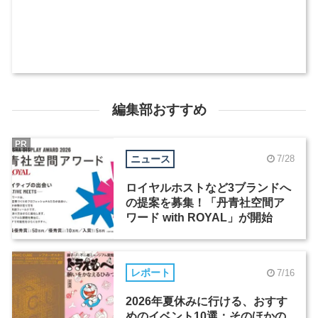
編集部おすすめ
PR
ニュース
7/28
ロイヤルホストなど3ブランドへ
の提案を募集！「丹青社空間ア
ワード with ROYAL」が開始
レポート
7/16
2026年夏休みに行ける、おすす
めのイベント10選：そのほかの