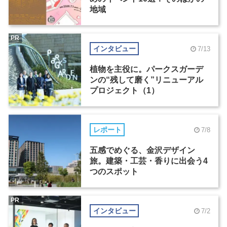
地域
PR
インタビュー
7/13
植物を主役に。パークスガーデ
ンの“残して磨く”リニューアル
プロジェクト（1）
レポート
7/8
五感でめぐる、金沢デザイン
旅。建築・工芸・香りに出会う4
つのスポット
PR
インタビュー
7/2