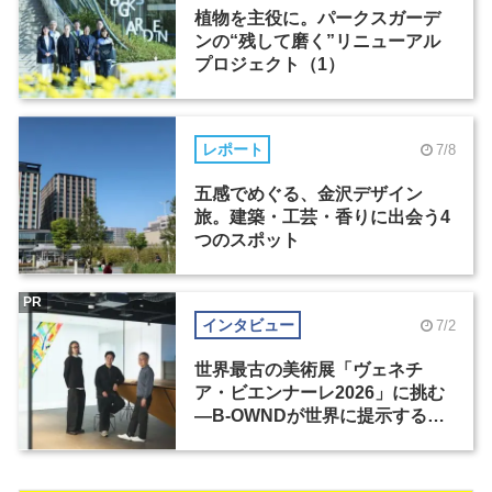
植物を主役に。パークスガーデ
ンの“残して磨く”リニューアル
プロジェクト（1）
レポート
7/8
五感でめぐる、金沢デザイン
旅。建築・工芸・香りに出会う4
つのスポット
PR
インタビュー
7/2
世界最古の美術展「ヴェネチ
ア・ビエンナーレ2026」に挑む
―B-OWNDが世界に提示する美
の基準とは？（前編）