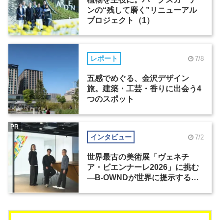
ンの“残して磨く”リニューアル
プロジェクト（1）
レポート
7/8
五感でめぐる、金沢デザイン
旅。建築・工芸・香りに出会う4
つのスポット
PR
インタビュー
7/2
世界最古の美術展「ヴェネチ
ア・ビエンナーレ2026」に挑む
―B-OWNDが世界に提示する美
の基準とは？（前編）