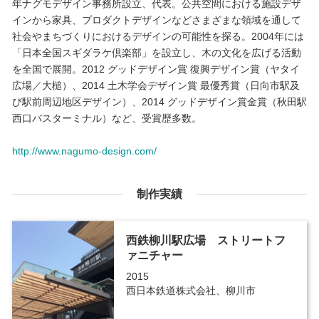
年ナグモデザイン事務所設立、代表。公共空間における施設デザ
インから家具、プロダクトデザインなどさまざまな領域を通して
社会やまちづくりにおけるデザインの可能性を探る。2004年には
「日本全国スギダラケ倶楽部」を設立し、木の文化を広げる活動
を全国で展開。2012 グッドデザイン賞 復興デザイン賞（ヤタイ
広場／大槌）、2014 土木学会デザイン賞 最優秀賞（日向市駅及
び駅前周辺地区デザイン）、2014 グッドデザイン賞金賞（秋田駅
西口バスターミナル）など、受賞歴多数。
http://www.nagumo-design.com/
制作実績
西鉄柳川駅広場 ストリートフ
ァニチャー
2015
西日本鉄道株式会社、柳川市