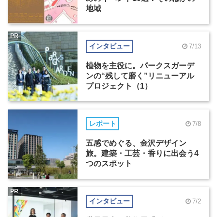
地域
PR
インタビュー
7/13
植物を主役に。パークスガーデ
ンの“残して磨く”リニューアル
プロジェクト（1）
レポート
7/8
五感でめぐる、金沢デザイン
旅。建築・工芸・香りに出会う4
つのスポット
PR
インタビュー
7/2