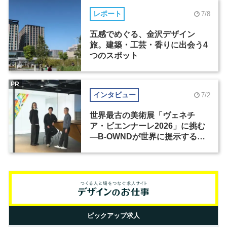
レポート
7/8
五感でめぐる、金沢デザイン
旅。建築・工芸・香りに出会う4
つのスポット
PR
インタビュー
7/2
世界最古の美術展「ヴェネチ
ア・ビエンナーレ2026」に挑む
―B-OWNDが世界に提示する美
の基準とは？（前編）
ピックアップ求人