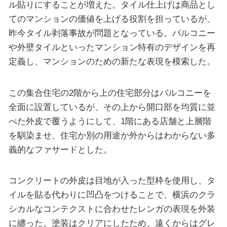
ル貼りにすることが増えた。タイル仕上げは商品とし
てのマンションの価値を上げる役割を担っているが、
昨今タイル剥落事故が問題となっている。バルコニー
や外壁タイルといったマンション特有のデザインを再
定義し、マンションのための新たな表現を模索した。
この集合住宅の2階から上の住宅部分はバルコニーを
全面に設置しているが、その上から開口部を均質に並
べた外皮で覆うようにして、1階にある店舗と上層階
を馴染ませ、住宅か別の用途か外からはわからない多
義的なファサードとした。
コンクリートの外皮は目地が入った型枠を使用し、タ
イルを貼る代わりに凹凸をつけることで、横浜のクラ
シカルなコンテクストに合わせたレンガの表現を外装
に纏った。塗装はクリアにしたため、遠くからはグレ