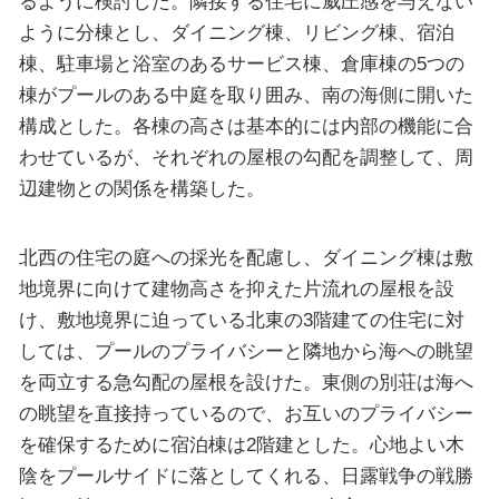
るように検討した。隣接する住宅に威圧感を与えない
ように分棟とし、ダイニング棟、リビング棟、宿泊
棟、駐車場と浴室のあるサービス棟、倉庫棟の5つの
棟がプールのある中庭を取り囲み、南の海側に開いた
構成とした。各棟の高さは基本的には内部の機能に合
わせているが、それぞれの屋根の勾配を調整して、周
辺建物との関係を構築した。
北西の住宅の庭への採光を配慮し、ダイニング棟は敷
地境界に向けて建物高さを抑えた片流れの屋根を設
け、敷地境界に迫っている北東の3階建ての住宅に対
しては、プールのプライバシーと隣地から海への眺望
を両立する急勾配の屋根を設けた。東側の別荘は海へ
の眺望を直接持っているので、お互いのプライバシー
を確保するために宿泊棟は2階建とした。心地よい木
陰をプールサイドに落としてくれる、日露戦争の戦勝