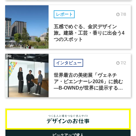
レポート
7/8
五感でめぐる、金沢デザイン
旅。建築・工芸・香りに出会う4
つのスポット
PR
インタビュー
7/2
世界最古の美術展「ヴェネチ
ア・ビエンナーレ2026」に挑む
―B-OWNDが世界に提示する美
の基準とは？（前編）
ピックアップ求人