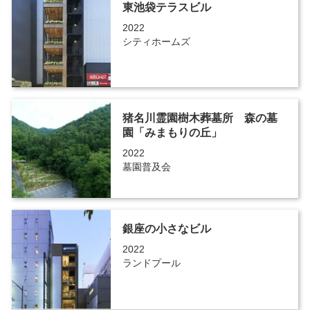
東池袋テラスビル
2022
シティホームズ
猪名川霊園樹木葬墓所 森の墓
園「みまもりの丘」
2022
墓園普及会
銀座の小さなビル
2022
ランドプール