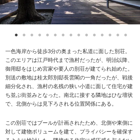
一色海岸から徒歩3分の奥まった私道に面した別荘。
このエリアは江戸時代まで漁村だったが、明治以降、
御用邸をはじめ宮家や要人の別荘が建てられ始めた。
別送の敷地は桂太郎別邸長雲閣の一角だったが、戦後
細分化され、漁村の名残の狭い小道に面して住宅が建
ち並ぶ街並みとなった。南北に接する隣地はひな壇状
で、北側からは見下ろされる位置関係にある。
この別荘ではプールが計画されたため、北側や東側に
対して建物ボリュームを建て、プライバシーを確保す