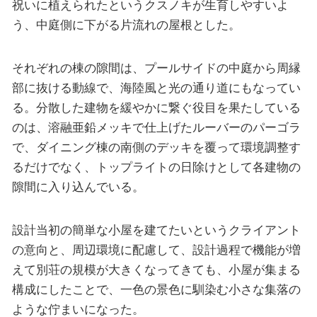
祝いに植えられたというクスノキが生育しやすいよ
う、中庭側に下がる片流れの屋根とした。
それぞれの棟の隙間は、プールサイドの中庭から周縁
部に抜ける動線で、海陸風と光の通り道にもなってい
る。分散した建物を緩やかに繋ぐ役目を果たしている
のは、溶融亜鉛メッキで仕上げたルーバーのパーゴラ
で、ダイニング棟の南側のデッキを覆って環境調整す
るだけでなく、トップライトの日除けとして各建物の
隙間に入り込んでいる。
設計当初の簡単な小屋を建てたいというクライアント
の意向と、周辺環境に配慮して、設計過程で機能が増
えて別荘の規模が大きくなってきても、小屋が集まる
構成にしたことで、一色の景色に馴染む小さな集落の
ような佇まいになった。