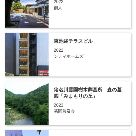
2022
個人
東池袋テラスビル
2022
シティホームズ
猪名川霊園樹木葬墓所 森の墓
園「みまもりの丘」
2022
墓園普及会