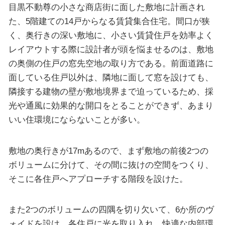
目黒不動尊の小さな商店街に面した敷地に計画され
た、5階建ての14戸からなる賃貸集合住宅。間口が狭
く、奥行きの深い敷地に、小さい賃貸住戸を効率よく
レイアウトする際に設計者が頭を悩ませるのは、敷地
の奥側の住戸の窓先空地の取り方である。前面道路に
面している住戸以外は、隣地に面して窓を設けても、
隣接する建物の壁が敷地境界まで迫っているため、採
光や通風に効果的な開口をとることができず、あまり
いい住環境にならないことが多い。
敷地の奥行きが17mあるので、まず敷地の前後2つの
ボリュームに分けて、その間に抜けの空間をつくり、
そこに各住戸へアプローチする階段を設けた。
また2つのボリュームの四隅を切り欠いて、6か所のヴ
ォイドを設け、各住戸に光を取り入れ、快適な内部環