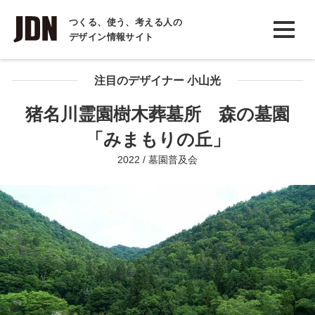
INTERVIEW
つくる、使う、考える人の
デザイン情報サイト
インタビュー
REPORT
注目のデザイナー 小山光
レポート
猪名川霊園樹木葬墓所 森の墓園
COLUMN
「みまもりの丘」
コラム
2022 / 墓園普及会