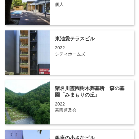
個人
東池袋テラスビル
2022
シティホームズ
猪名川霊園樹木葬墓所 森の墓
園「みまもりの丘」
2022
墓園普及会
銀座の小さなビル