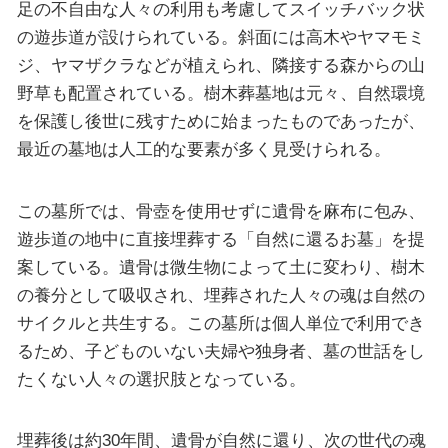
足の不自由な人々の利用も考慮してスイッチバック状
の遊歩道が設けられている。斜面には高木やヤマモミ
ジ、ヤマザクラなどが植えられ、隣接する森からの山
野草も配置されている。樹木葬墓地は元々、自然環境
を保護し後世に残すために始まったものであったが、
最近の墓地は人工的な要素が多く見受けられる。
この墓所では、骨壺を使用せずに遺骨を麻布に包み、
遊歩道の地中に直接埋葬する「自然に還るお墓」を提
案している。遺骨は微生物によって土に変わり、樹木
の養分として吸収され、埋葬された人々の魂は自然の
サイクルと共生する。この墓所は個人単位で利用でき
るため、子どものいない夫婦や独身者、墓の世話をし
たくない人々の選択肢となっている。
埋葬後は約30年間、遺骨が自然に還り、次の世代の魂