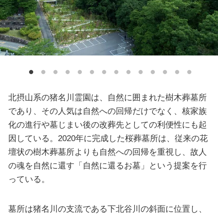
北摂山系の猪名川霊園は、自然に囲まれた樹木葬墓所
であり、その人気は自然への回帰だけでなく、核家族
化の進行や墓じまい後の改葬先としての利便性にも起
因している。2020年に完成した桜葬墓所は、従来の花
壇状の樹木葬墓所よりも自然への回帰を重視し、故人
の魂を自然に還す「自然に還るお墓」という提案を行
っている。
墓所は猪名川の支流である下北谷川の斜面に位置し、