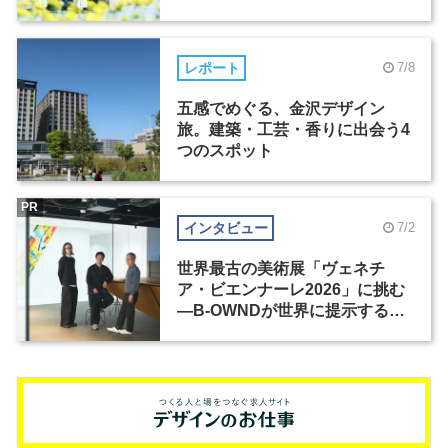
レポート
7/8
五感でめぐる、金沢デザイン
旅。建築・工芸・香りに出会う4
つのスポット
PR
インタビュー
7/2
世界最古の美術展「ヴェネチ
ア・ビエンナーレ2026」に挑む
―B-OWNDが世界に提示する美
の基準とは？（前編）