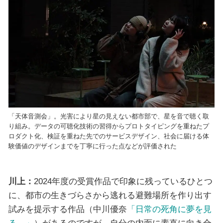
「天体音測会」。光害により星の見えない都市部で、星を音で聴く取
り組み。データの可聴化技術の習得からプロトタイピングを重ねたプ
ロダクト化、検証を重ねた先でのサービスデザイン、社会に届ける体
験価値のデザインまでを丁寧に行った点などが評価された
川上：
2024年度の受賞作品で印象に残っているひとつ
に、都市の生きづらさから逃れる避難場所を作り出す
試みを提示する作品（中川優奈
「日常の死角に夢を見
る。」
）があるのですが、自分の内面に素直に向き合