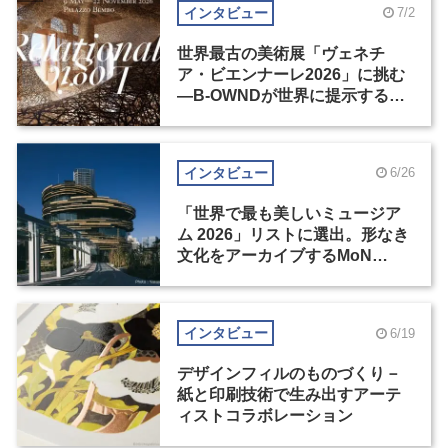
インタビュー
7/2
世界最古の美術展「ヴェネチ
ア・ビエンナーレ2026」に挑む
―B-OWNDが世界に提示する美
の基準とは？（後編）
インタビュー
6/26
「世界で最も美しいミュージア
ム 2026」リストに選出。形なき
文化をアーカイブするMoN
Takanawa
インタビュー
6/19
デザインフィルのものづくり－
紙と印刷技術で生み出すアーテ
ィストコラボレーション