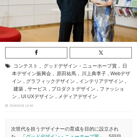
コンテスト
,
グッドデザイン・ニューホープ賞
,
日
本デザイン振興会
,
原田祐馬
,
川上典李子
,
Webデザ
イン
,
グラフィックデザイン
,
インテリアデザイン
,
建築
,
サービス
,
プロダクトデザイン
,
ファッショ
ン
,
UI UXデザイン
,
メディアデザイン
2026/5/28 12:00
次世代を担うデザイナーの育成を目的に設立され
た、「
グッドデザイン・ニューホープ賞
」。5回目