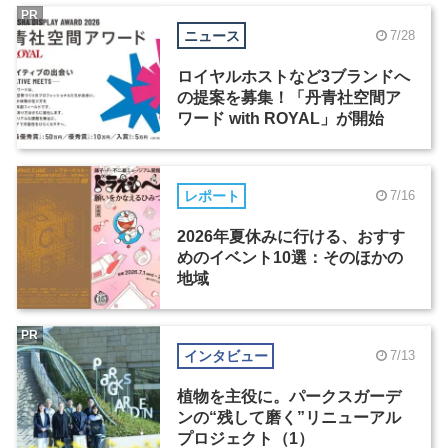
PR
ニュース
7/28
ロイヤルホストなど3ブランドへ
の提案を募集！「丹青社空間ア
ワード with ROYAL」が開始
レポート
7/16
2026年夏休みに行ける、おすす
めのイベント10選：そのほかの
地域
PR
インタビュー
7/13
植物を主役に。パークスガーデ
ンの“残して磨く”リニューアル
プロジェクト（1）