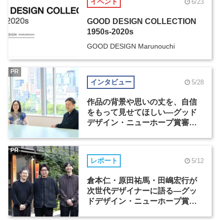
イベント
6/23
GOOD DESIGN COLLECTION
1950s-2020s
GOOD DESIGN Marunouchi
PR
インタビュー
5/28
作品の背景や思いの丈を、自信
をもって見せてほしい―グッド
デザイン・ニューホープ賞審査
委員長対談（2）
PR
レポート
5/12
倉本仁・原田祐馬・田嶋宏行が
次世代デザイナーに語る―グッ
ドデザイン・ニューホープ賞セ
ミナー（1）