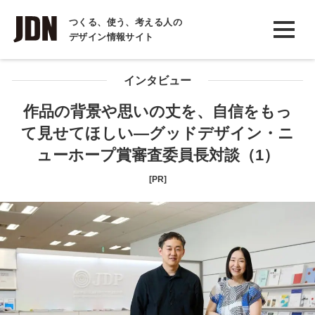
INTERVIEW
つくる、使う、考える人の
デザイン情報サイト
インタビュー
REPORT
インタビュー
レポート
作品の背景や思いの丈を、自信をもっ
て見せてほしい―グッドデザイン・ニ
COLUMN
ューホープ賞審査委員長対談（1）
コラム
[PR]