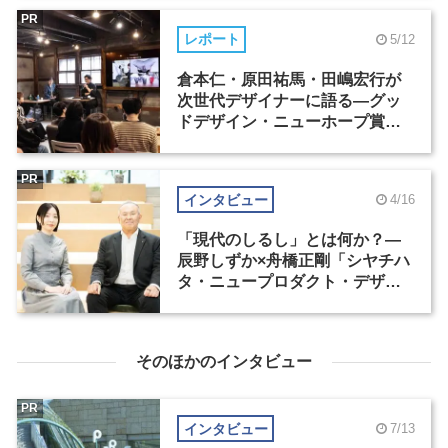
PR
レポート
5/12
倉本仁・原田祐馬・田嶋宏行が
次世代デザイナーに語る―グッ
ドデザイン・ニューホープ賞セ
ミナー（2）
PR
インタビュー
4/16
「現代のしるし」とは何か？―
辰野しずか×舟橋正剛「シヤチハ
タ・ニュープロダクト・デザイ
ン・コンペティション」
そのほかのインタビュー
PR
インタビュー
7/13