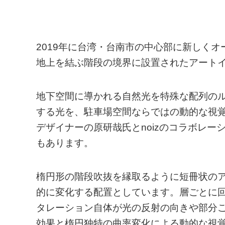
2019年に台湾・台南市の中心部に新しく
地上を結ぶ階段の境界に設置されたアート
地下空間に導かれる自然光を特殊な配列の
する光を、駐車場空間ならではの動的な視
デザイナーの原研哉氏とnoizのコラボレ
もあります。
楕円形の階段吹抜を縁取るように短冊状の
的に変化する配置としています。層ごとに
タレーション自体が光の反射の向きや部分
効果と楕円独特の曲率変化による動的な視