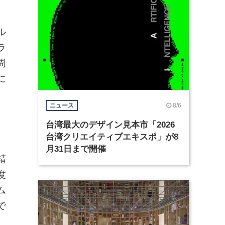
ル
ラ
周
に
8/6
ニュース
台湾最大のデザイン見本市「2026
台湾クリエイティブエキスポ」が8
月31日まで開催
精
度
ム
で