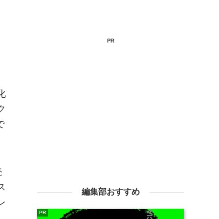
PR
化
ク
で
続
ス
編集部おすすめ
レ
PR