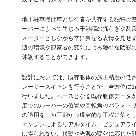
地下駐車場は車と歩行者が共存する独特の
ーバーによって生じる干渉縞の揺らぎや乱
メーターとしながら常に異なる表情を見せ
辺の環境や観察者の変化による独特な陰影
体験することができます。
設計においては、既存躯体の施工精度の低さ
レーザースキャンを行うことで、全方位に1
行いました。ベースとなる既存躯体データ
度でのルーバーの位置や回転角のパラメト
の適用を、短工期かつ現実的な工程に落と
エンジンによるリアルタイム・ビジュアラ
は得られない、移動や光源の変化に応じた