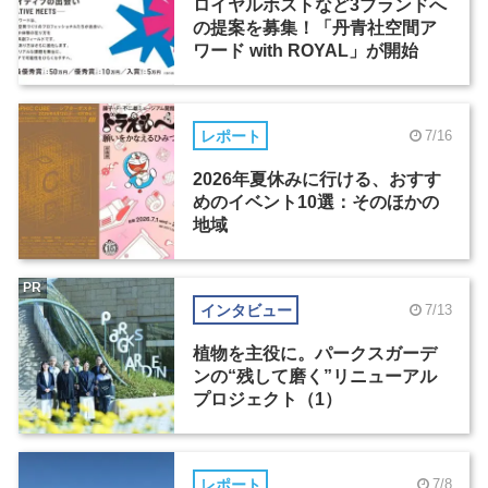
ロイヤルホストなど3ブランドへ
の提案を募集！「丹青社空間ア
ワード with ROYAL」が開始
レポート
7/16
2026年夏休みに行ける、おすす
めのイベント10選：そのほかの
地域
PR
インタビュー
7/13
植物を主役に。パークスガーデ
ンの“残して磨く”リニューアル
プロジェクト（1）
レポート
7/8