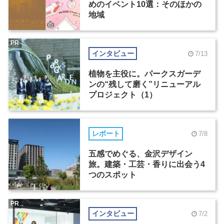
めのイベント10選：そのほかの
地域
PR
インタビュー
7/13
植物を主役に。パークスガーデ
ンの“残して磨く”リニューアル
プロジェクト（1）
レポート
7/8
五感でめぐる、金沢デザイン
旅。建築・工芸・香りに出会う4
つのスポット
PR
インタビュー
7/2