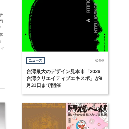
研
門
で
本
続
フィ
8/6
ニュース
台湾最大のデザイン見本市「2026
台湾クリエイティブエキスポ」が8
月31日まで開催