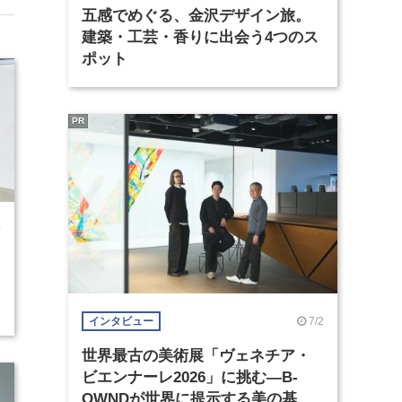
五感でめぐる、金沢デザイン旅。
建築・工芸・香りに出会う4つのス
ポット
PR
0
7/2
インタビュー
世界最古の美術展「ヴェネチア・
ビエンナーレ2026」に挑む―B-
OWNDが世界に提示する美の基準