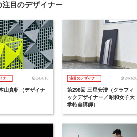
の注目のデザイナー
24/4/10
24/3/2
イナー
注目のデザイナー
回 本山真帆（デザイナ
第298回 三星安澄（グラフィ
ックデザイナー／昭和女子大
学特命講師）