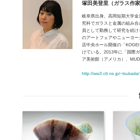
塚田美登里（ガラス作
岐阜県出身。高岡短期大学金
究科でガラスと金属の組み合
員として勤務して研究を続ける
のアートフェアやニューヨー
店中央ホール開催の「KOGEI 
けている。2013年に「国際
ア美術館（アメリカ）、MU
http://ww3.ctt.ne.jp/~tsukada/