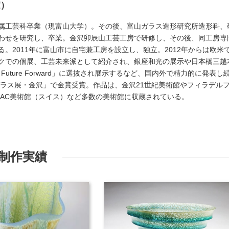
家）
属工芸科卒業（現富山大学）。その後、富山ガラス造形研究所造形科、
わせを研究し、卒業。金沢卯辰山工芸工房で研修し、その後、同工房専
。2011年に富山市に自宅兼工房を設立し、独立。2012年からは欧米
クでの個展、工芸未来派として紹介され、銀座和光の展示や日本橋三越
Future Forward」に選抜され展示するなど、国内外で精力的に発表し
ガラス展・金沢」で金賞受賞。作品は、金沢21世紀美術館やフィラデル
DAC美術館（スイス）など多数の美術館に収蔵されている。
制作実績