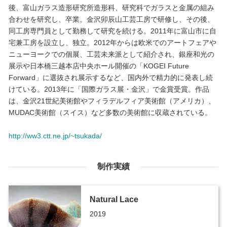
後、富山ガラス造形研究所造形科、研究科でガラスと金属の組み
合わせを研究し、卒業。金沢卯辰山工芸工房で研修し、その後、
同工房専門員として勤務して研究を続ける。2011年に富山市に自
宅兼工房を設立し、独立。2012年からは欧米でのアートフェアや
ニューヨークでの個展、工芸未来派として紹介され、銀座和光の
展示や日本橋三越本店中央ホール開催の「KOGEI Future
Forward」に選抜され展示するなど、国内外で精力的に発表し続
けている。2013年に「国際ガラス展・金沢」で金賞受賞。作品
は、金沢21世紀美術館やフィラデルフィア美術館（アメリカ）、
MUDAC美術館（スイス）など多数の美術館に収蔵されている。
http://ww3.ctt.ne.jp/~tsukada/
制作実績
Natural Lace
2019