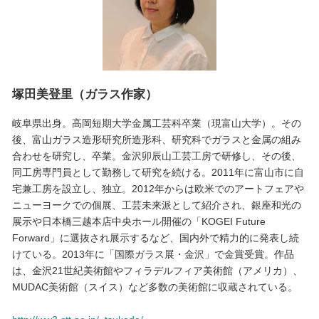
塚田美登里（ガラス作家）
岐阜県出身。高岡短期大学金属工芸科卒業（現富山大学）。その
後、富山ガラス造形研究所造形科、研究科でガラスと金属の組み
合わせを研究し、卒業。金沢卯辰山工芸工房で研修し、その後、
同工房専門員として勤務して研究を続ける。2011年に富山市に自
宅兼工房を設立し、独立。2012年からは欧米でのアートフェアや
ニューヨークでの個展、工芸未来派として紹介され、銀座和光の
展示や日本橋三越本店中央ホール開催の「KOGEI Future
Forward」に選抜され展示するなど、国内外で精力的に発表し続
けている。2013年に「国際ガラス展・金沢」で金賞受賞。作品
は、金沢21世紀美術館やフィラデルフィア美術館（アメリカ）、
MUDAC美術館（スイス）など多数の美術館に収蔵されている。