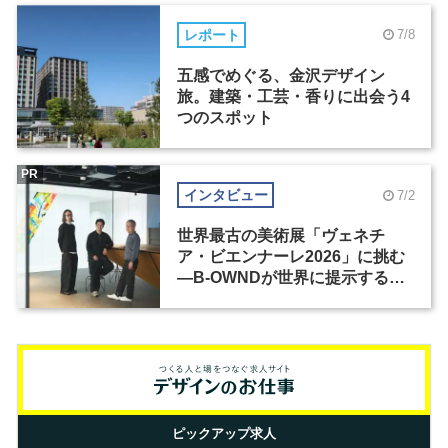
レポート
7/8
五感でめぐる、金沢デザイン
旅。建築・工芸・香りに出会う4
つのスポット
PR
インタビュー
7/2
世界最古の美術展「ヴェネチ
ア・ビエンナーレ2026」に挑む
―B-OWNDが世界に提示する美
の基準とは？（前編）
ピックアップ求人