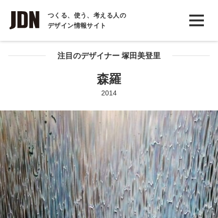
INTERVIEW
つくる、使う、考える人の
デザイン情報サイト
インタビュー
REPORT
注目のデザイナー 塚田美登里
レポート
森羅
COLUMN
2014
コラム