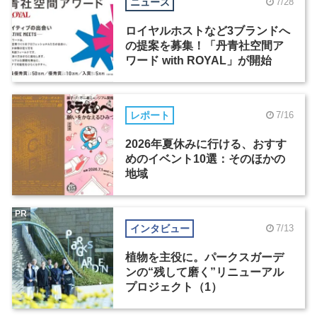
ニュース
7/28
ロイヤルホストなど3ブランドへ
の提案を募集！「丹青社空間ア
ワード with ROYAL」が開始
レポート
7/16
2026年夏休みに行ける、おすす
めのイベント10選：そのほかの
地域
PR
インタビュー
7/13
植物を主役に。パークスガーデ
ンの“残して磨く”リニューアル
プロジェクト（1）