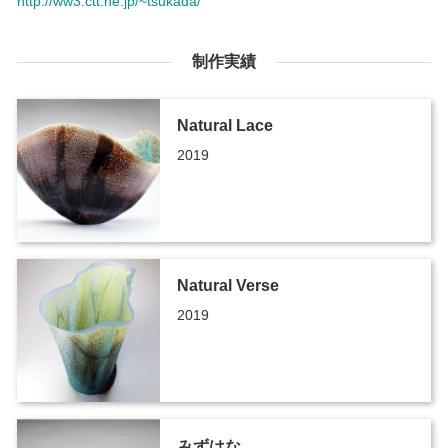
http://ww3.ctt.ne.jp/~tsukada/
制作実績
Natural Lace
2019
Natural Verse
2019
みずはな