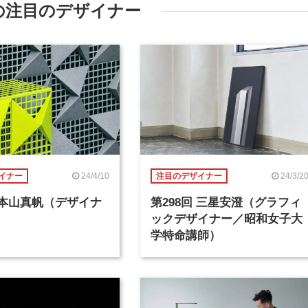
の注目のデザイナー
24/4/10
24/3/2
イナー
注目のデザイナー
回 本山真帆（デザイナ
第298回 三星安澄（グラフィ
ックデザイナー／昭和女子大
学特命講師）