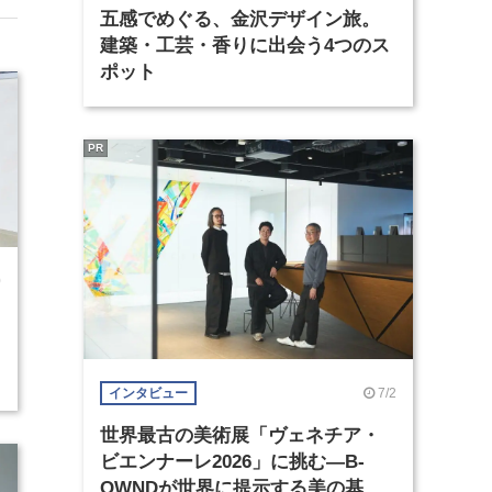
五感でめぐる、金沢デザイン旅。
建築・工芸・香りに出会う4つのス
ポット
PR
0
7/2
インタビュー
世界最古の美術展「ヴェネチア・
ビエンナーレ2026」に挑む―B-
OWNDが世界に提示する美の基準