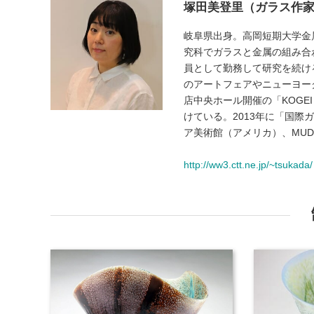
塚田美登里（ガラス作
岐阜県出身。高岡短期大学金
究科でガラスと金属の組み合
員として勤務して研究を続ける
のアートフェアやニューヨー
店中央ホール開催の「KOGEI 
けている。2013年に「国際
ア美術館（アメリカ）、MU
http://ww3.ctt.ne.jp/~tsukada/