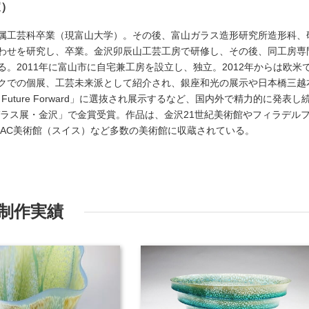
家）
属工芸科卒業（現富山大学）。その後、富山ガラス造形研究所造形科、
わせを研究し、卒業。金沢卯辰山工芸工房で研修し、その後、同工房専
。2011年に富山市に自宅兼工房を設立し、独立。2012年からは欧米
クでの個展、工芸未来派として紹介され、銀座和光の展示や日本橋三越
Future Forward」に選抜され展示するなど、国内外で精力的に発表し
ガラス展・金沢」で金賞受賞。作品は、金沢21世紀美術館やフィラデル
DAC美術館（スイス）など多数の美術館に収蔵されている。
制作実績