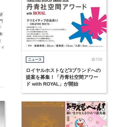
研
門
で
本
続
フィ
7/28
ニュース
ロイヤルホストなど3ブランドへの
提案を募集！「丹青社空間アワー
ド with ROYAL」が開始