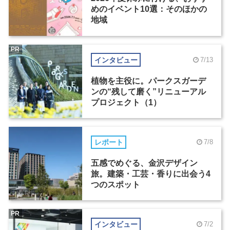
めのイベント10選：そのほかの
地域
PR
インタビュー
7/13
植物を主役に。パークスガーデ
ンの“残して磨く”リニューアル
プロジェクト（1）
レポート
7/8
五感でめぐる、金沢デザイン
旅。建築・工芸・香りに出会う4
つのスポット
PR
インタビュー
7/2