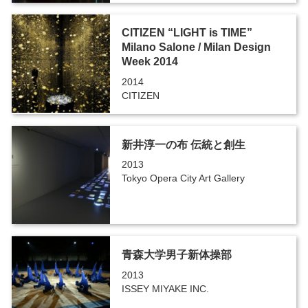
CITIZEN “LIGHT is TIME”
Milano Salone / Milan Design
Week 2014
2014
CITIZEN
新井淳一の布 伝統と創生
2013
Tokyo Opera City Art Gallery
青森大学男子新体操部
2013
ISSEY MIYAKE INC.