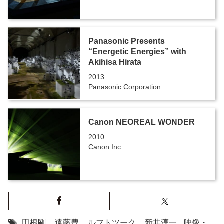
Panasonic Presents
“Energetic Energies” with
Akihisa Hirata
2013
Panasonic Corporation
Canon NEOREAL WONDER
2010
Canon Inc.
田根剛
,
遠藤豊
,
ルフトツーク
,
新井淳一
,
映像・