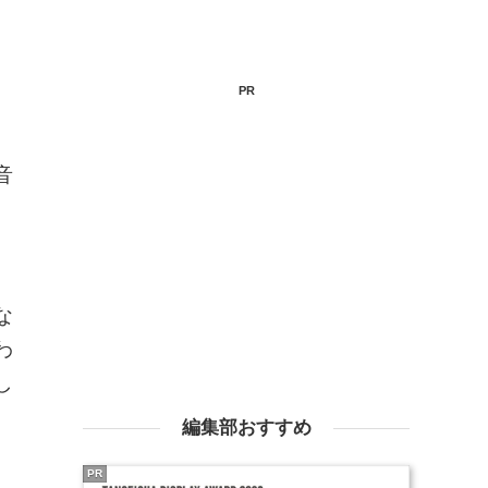
PR
音
な
わ
し
編集部おすすめ
PR