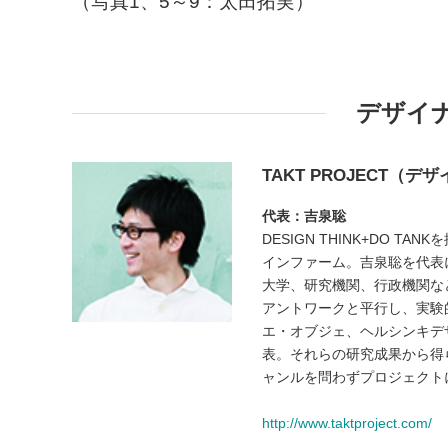
（写真1、5～9：太田拓実）
デザイ
TAKT PROJECT（
代表：吉泉聡
DESIGN THINK+DO
インファーム。吉泉聡を代表に
大学、研究機関、行政機関な
アントワークと平行し、実験
エ・オブジェ、ヘルシンキデザイン
表。それらの研究成果から得
ャンルを問わずプロジェクト
http://www.taktproject.com/