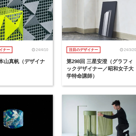
24/4/10
24/3/2
イナー
注目のデザイナー
回 本山真帆（デザイナ
第298回 三星安澄（グラフィ
ックデザイナー／昭和女子大
学特命講師）