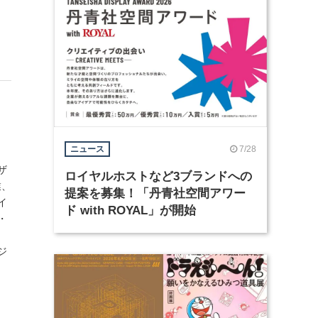
7/28
ニュース
ザ
ロイヤルホストなど3ブランドへの
業、
提案を募集！「丹青社空間アワー
イ
ド with ROYAL」が開始
・
ジ