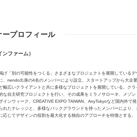
ナープロフィール
デザインファーム）
 TANKを掲げ「別の可能性をつくる」さまざまなプロジェクトを展開しているデ
、nendo出身の4名のメンバーにより設立。スタートアップから大企
ど幅広いクライアントと共に多様なプロジェクトを展開している。クラ
的な自主研究プロジェクトを行い、その成果をミラノサローネ、メゾン
ウィーク、CREATIVE EXPO TAIWAN、AnyTokyoなど国内外で発
られたナレッジと、多様なバックグラウンドを持ったメンバーにより、
に応じてデザインの役割を最大化する独自のアプローチを特徴とする。