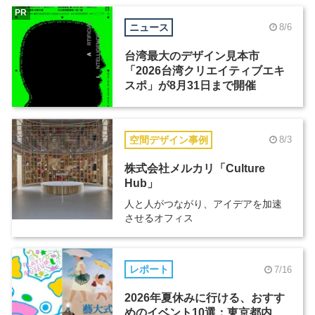
PR
ニュース
8/6
台湾最大のデザイン見本市
「2026台湾クリエイティブエキ
スポ」が8月31日まで開催
空間デザイン事例
8/3
株式会社メルカリ「Culture
Hub」
人と人がつながり、アイデアを加速
させるオフィス
レポート
7/16
2026年夏休みに行ける、おすす
めのイベント10選：東京都内