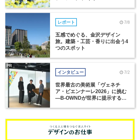
レポート
7/8
五感でめぐる、金沢デザイン
旅。建築・工芸・香りに出会う4
つのスポット
PR
インタビュー
7/2
世界最古の美術展「ヴェネチ
ア・ビエンナーレ2026」に挑む
―B-OWNDが世界に提示する美
の基準とは？（前編）