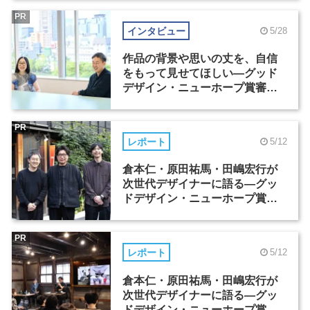
PR
インタビュー
5/28
作品の背景や思いの丈を、自信
をもって見せてほしい―グッド
デザイン・ニューホープ賞審査
委員長対談（2）
PR
レポート
5/12
倉本仁・原田祐馬・田嶋宏行が
次世代デザイナーに語る―グッ
ドデザイン・ニューホープ賞セ
ミナー（1）
PR
レポート
5/12
倉本仁・原田祐馬・田嶋宏行が
次世代デザイナーに語る―グッ
ドデザイン・ニューホープ賞セ