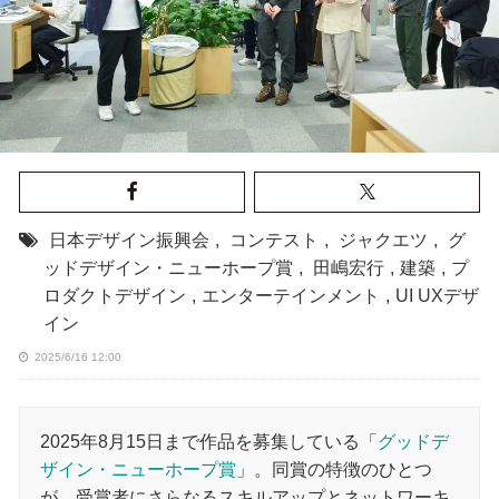
日本デザイン振興会
,
コンテスト
,
ジャクエツ
,
グ
ッドデザイン・ニューホープ賞
,
田嶋宏行
,
建築
,
プ
ロダクトデザイン
,
エンターテインメント
,
UI UXデザ
イン
2025/6/16 12:00
2025年8月15日まで作品を募集している「
グッドデ
ザイン・ニューホープ賞
」。同賞の特徴のひとつ
が、受賞者にさらなるスキルアップとネットワーキ