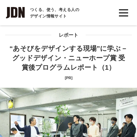
INTERVIEW
つくる、使う、考える人の
デザイン情報サイト
インタビュー
REPORT
レポート
レポート
“あそびをデザインする現場”に学ぶ－
グッドデザイン・ニューホープ賞 受
COLUMN
賞後プログラムレポート（1）
コラム
[PR]