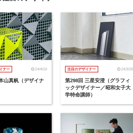
24/4/10
24/3/2
イナー
注目のデザイナー
回 本山真帆（デザイナ
第298回 三星安澄（グラフィ
ックデザイナー／昭和女子大
学特命講師）