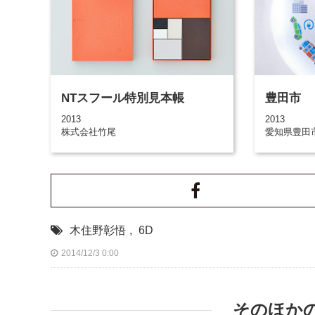
NTスフール特別見本帳
豊田市
2013
2013
株式会社竹尾
愛知県豊田
木住野彰悟
,
6D
2014/12/3 0:00
そのほか