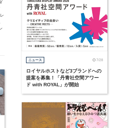
ダ
イ
ィレ
。
ン
7/28
ニュース
ロイヤルホストなど3ブランドへの
提案を募集！「丹青社空間アワー
ド with ROYAL」が開始