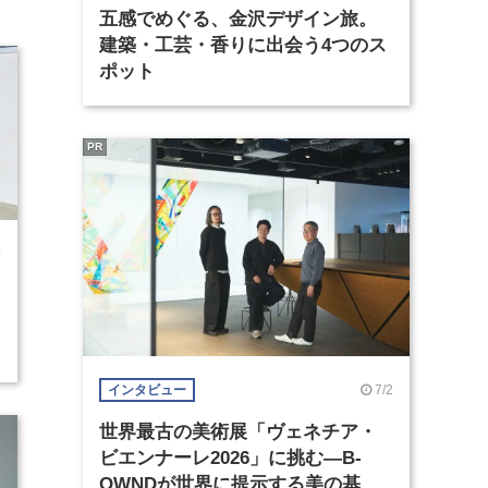
五感でめぐる、金沢デザイン旅。
建築・工芸・香りに出会う4つのス
ポット
PR
0
7/2
インタビュー
世界最古の美術展「ヴェネチア・
ビエンナーレ2026」に挑む―B-
OWNDが世界に提示する美の基準