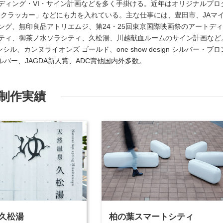
ディング・VI・サイン計画などを多く手掛ける。近年はオリジナルプロ
ら・バラクラッカー」などにも力を入れている。主な仕事には、豊田市、JAマ
ング、無印良品アトリエムジ、第24・25回東京国際映画祭のアートデ
ティ、御茶ノ水ソラシティ、久松湯、川越献血ルームのサイン計画など
ル、カンヌライオンズ ゴールド、one show design シルバー・ブロ
FAAシルバー、JAGDA新人賞、ADC賞他国内外多数。
制作実績
久松湯
柏の葉スマートシティ