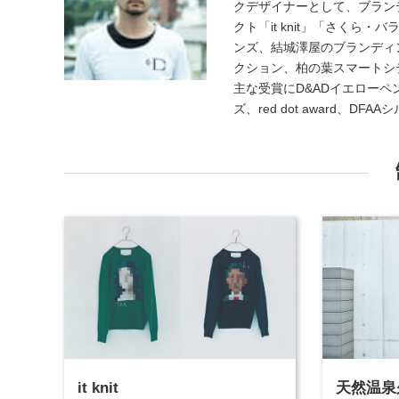
クデザイナーとして、ブラン
クト「it knit」「さく
ンズ、結城澤屋のブランディ
クション、柏の葉スマートシ
主な受賞にD&ADイエローペンシ
ズ、red dot award、D
it knit
天然温泉