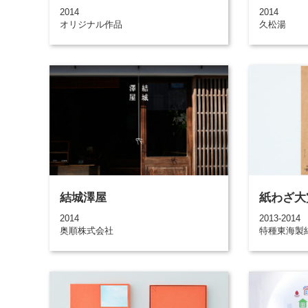
2014
2014
オリジナル作品
久松湯
結城澤屋
紙わざ大
2014
2013-2014
奥順株式会社
特種東海製