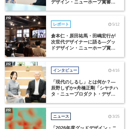
デザイン・ニューホープ賞審査
委員長対談（2）
PR
レポート
5/12
倉本仁・原田祐馬・田嶋宏行が
次世代デザイナーに語る―グッ
ドデザイン・ニューホープ賞セ
ミナー（2）
PR
インタビュー
4/16
「現代のしるし」とは何か？―
辰野しずか×舟橋正剛「シヤチハ
タ・ニュープロダクト・デザイ
ン・コンペティション」
PR
ニュース
3/25
「2026年度グッドデザイン・ニ