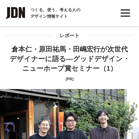
INTERVIEW
つくる、使う、考える人の
デザイン情報サイト
インタビュー
REPORT
レポート
レポート
倉本仁・原田祐馬・田嶋宏行が次世代
デザイナーに語る―グッドデザイン・
COLUMN
ニューホープ賞セミナー（1）
コラム
[PR]