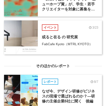
ューホープ賞」が、学生・若手
クリエイターを対象に募集を開
始
イベント
3/23
或ると在る の 研究展
FabCafe Kyoto（MTRL KYOTO）
そのほかのレポート
レポート
8/7
なぜ今、デザイン研修がビジネ
スの現場で選ばれるのか？―研
修の主催企業6社に聞く 後編