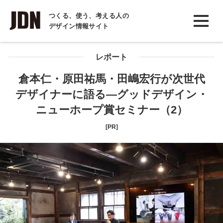
INTERVIEW
つくる、使う、考える人の
デザイン情報サイト
インタビュー
REPORT
レポート
レポート
倉本仁・原田祐馬・田嶋宏行が次世代
デザイナーに語る―グッドデザイン・
COLUMN
ニューホープ賞セミナー（2）
コラム
[PR]