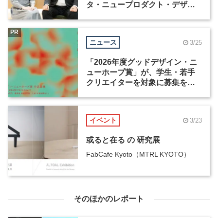
タ・ニュープロダクト・デザイ
ン・コンペティション」
PR
ニュース
3/25
「2026年度グッドデザイン・ニ
ューホープ賞」が、学生・若手
クリエイターを対象に募集を開
始
イベント
3/23
或ると在る の 研究展
FabCafe Kyoto（MTRL KYOTO）
そのほかのレポート