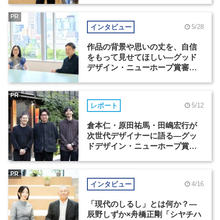
PR
インタビュー
5/28
作品の背景や思いの丈を、自信
をもって見せてほしい―グッド
デザイン・ニューホープ賞審査
委員長対談（2）
PR
レポート
5/12
倉本仁・原田祐馬・田嶋宏行が
次世代デザイナーに語る―グッ
ドデザイン・ニューホープ賞セ
ミナー（1）
PR
インタビュー
4/16
「現代のしるし」とは何か？―
辰野しずか×舟橋正剛「シヤチハ