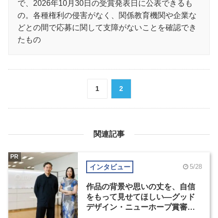
で、2026年10月30日の受賞発表日に公表できるも
の。各種権利の侵害がなく、関係教育機関や企業な
どとの間で応募に関して支障がないことを確認でき
たもの
1
2
関連記事
PR
インタビュー
5/28
作品の背景や思いの丈を、自信
をもって見せてほしい―グッド
デザイン・ニューホープ賞審査
委員長対談（1）