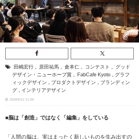
田嶋宏行
,
原田祐馬
,
倉本仁
,
コンテスト
,
グッド
デザイン・ニューホープ賞
,
FabCafe Kyoto
,
グラフ
ィックデザイン
,
プロダクトデザイン
,
ブランディン
グ
,
インテリアデザイン
2026/5/12 11:59
■脳は「創造」ではなく「編集」をしている
「人間の脳は、実はまったく新しいものを生み出すの