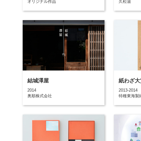
オリジナル作品
久松湯
結城澤屋
紙わざ大
2014
2013-2014
奥順株式会社
特種東海製