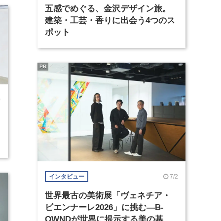
五感でめぐる、金沢デザイン旅。
建築・工芸・香りに出会う4つのス
ポット
PR
0
7/2
インタビュー
世界最古の美術展「ヴェネチア・
ビエンナーレ2026」に挑む―B-
OWNDが世界に提示する美の基準