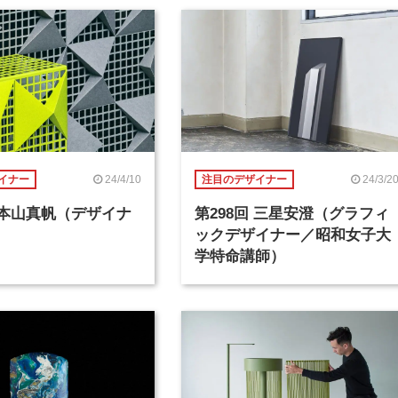
24/4/10
24/3/2
イナー
注目のデザイナー
回 本山真帆（デザイナ
第298回 三星安澄（グラフィ
ックデザイナー／昭和女子大
学特命講師）