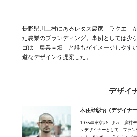
長野県川上村にあるレタス農家「ラクエ」が
た農業のブランディング。事例としては少
ゴは「農業＝畑」と誰もがイメージしやす
道なデザインを提案した。
デザイ
木住野彰悟（デザイナ
1975年東京都生まれ、廣村
クデザイナーとして、ブラン
クト「it knit」「さく