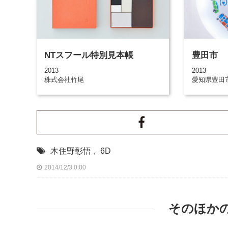
NTスフール特別見本帳
豊田市
2013
2013
株式会社竹尾
愛知県豊田
木住野彰悟
,
6D
2014/12/3 0:00
そのほか