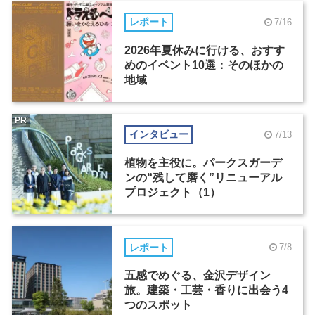
レポート
7/16
2026年夏休みに行ける、おすす
めのイベント10選：そのほかの
地域
PR
インタビュー
7/13
植物を主役に。パークスガーデ
ンの“残して磨く”リニューアル
プロジェクト（1）
レポート
7/8
五感でめぐる、金沢デザイン
旅。建築・工芸・香りに出会う4
つのスポット