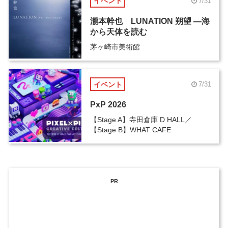
イベント
7/31
瀧本幹也 LUNATION 朔望 ―海
から天体を読む
茅ヶ崎市美術館
イベント
7/31
PxP 2026
【Stage A】寺田倉庫 D HALL／
【Stage B】WHAT CAFE
PR