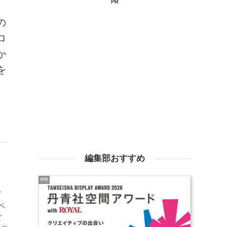
PR
。
の
ロ
か
を
編集部おすすめ
PR
イ
ベ
ど