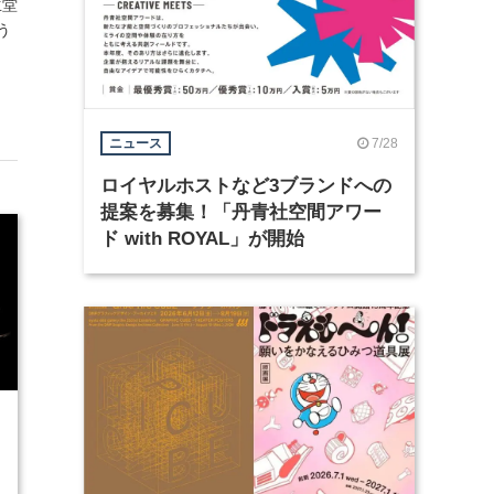
生堂
う
7/28
ニュース
ロイヤルホストなど3ブランドへの
提案を募集！「丹青社空間アワー
ド with ROYAL」が開始