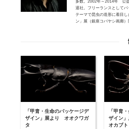
多数。2002年～2014年
退社。フリーランスとしてパ
テーマで昆虫の造形に着目し
ン」展（銀座コバヤシ画廊）
「甲胄・生命のパッケージデ
「甲胄・
ザイン」展より オオクワガ
ザイン」
タ
オカブト