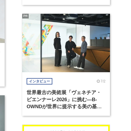
PR
0
7/2
インタビュー
世界最古の美術展「ヴェネチア・
ビエンナーレ2026」に挑む―B-
OWNDが世界に提示する美の基準
とは？（前編）