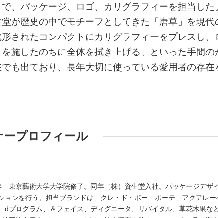
トで、パッケージ、ロゴ、カリグラフィーを担当した
生堂が歴史の中でモチーフとしてきた「唐草」を現代
成形されたコンパクトにカリグラフィーをプレスし、
」を施したのちに全体を拭き上げる、といった手間の
在でも出ており、長年大切に使っている愛用者の存在
ナープロフィール
83年 東京藝術大学大学院修了。同年（株）資生堂入社。パッケージデザ
ションを行う。担当ブランドは、クレ・ド・ポー ボーテ、アクアレー
、dプログラム、＆フェイス、ディグニータ、リバイタル、草花木果な