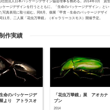
 公益社団法人日本パッケージデザイン協会理事を務める。2014年3月 資
ッケージデザインを行うとともに、「生命のパッケージデザイン」とい
た写真表現に取り組む。同8月、個展「甲胄・生命のパッケージデザイ
同11月、二人展「花虫万華鏡」（ギャラリーコスモス）開催予定。
制作実績
生命のパッケージデ
「花虫万華鏡」展 アオカナ
展より アトラスオ
ブン
2014