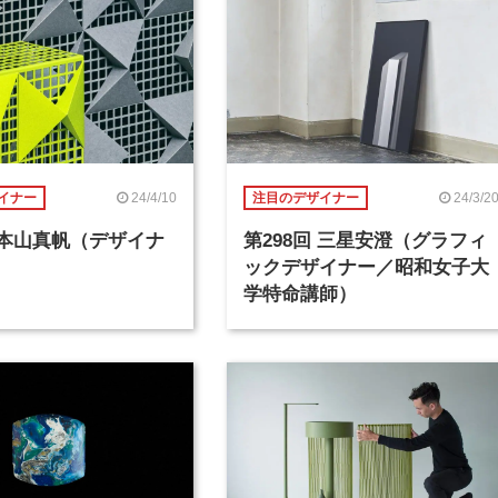
24/4/10
24/3/2
イナー
注目のデザイナー
回 本山真帆（デザイナ
第298回 三星安澄（グラフィ
ックデザイナー／昭和女子大
学特命講師）