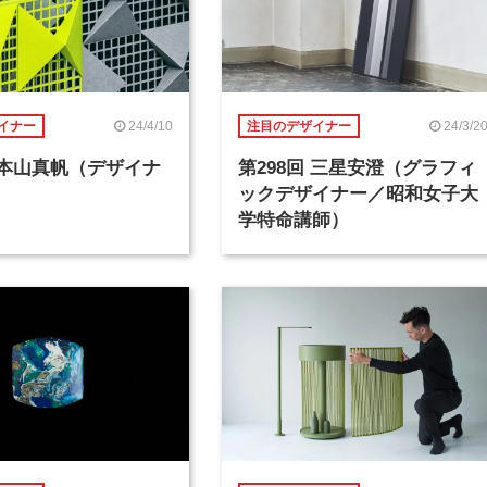
24/4/10
24/3/2
イナー
注目のデザイナー
回 本山真帆（デザイナ
第298回 三星安澄（グラフィ
ックデザイナー／昭和女子大
学特命講師）