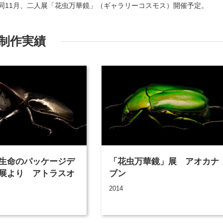
同11月、二人展「花虫万華鏡」（ギャラリーコスモス）開催予定。
制作実績
生命のパッケージデ
「花虫万華鏡」展 アオカナ
展より アトラスオ
ブン
2014