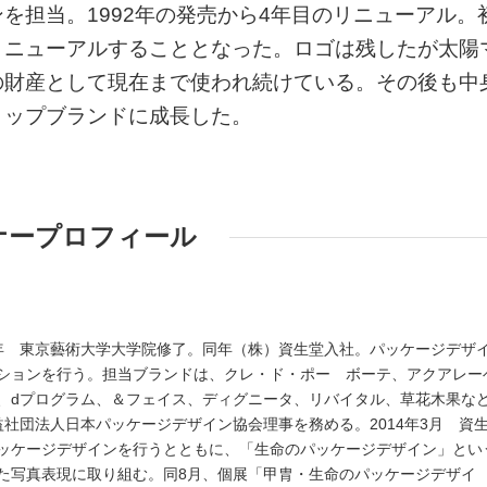
を担当。1992年の発売から4年目のリニューアル。
リニューアルすることとなった。ロゴは残したが太陽
の財産として現在まで使われ続けている。その後も中
トップブランドに成長した。
ナープロフィール
83年 東京藝術大学大学院修了。同年（株）資生堂入社。パッケージデザ
ションを行う。担当ブランドは、クレ・ド・ポー ボーテ、アクアレー
、dプログラム、＆フェイス、ディグニータ、リバイタル、草花木果な
 公益社団法人日本パッケージデザイン協会理事を務める。2014年3月 資
ッケージデザインを行うとともに、「生命のパッケージデザイン」とい
た写真表現に取り組む。同8月、個展「甲胄・生命のパッケージデザイ