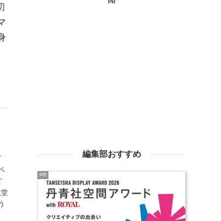
PR
初
マ
身
編集部おすすめ
イ
ベ
PR
ど
生堂
う