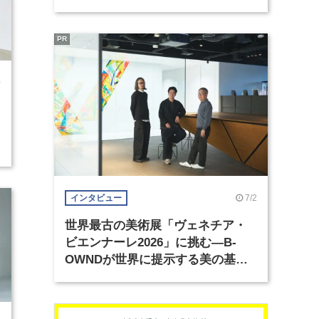
PR
0
7/2
インタビュー
世界最古の美術展「ヴェネチア・
ビエンナーレ2026」に挑む―B-
OWNDが世界に提示する美の基準
とは？（前編）