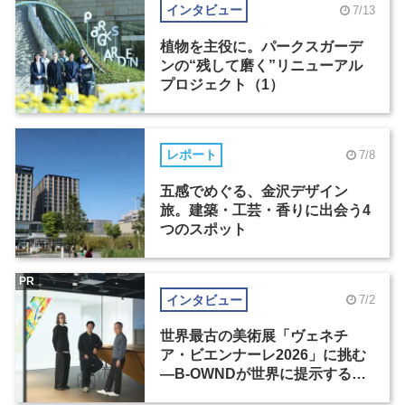
インタビュー
7/13
植物を主役に。パークスガーデ
ンの“残して磨く”リニューアル
プロジェクト（1）
レポート
7/8
五感でめぐる、金沢デザイン
旅。建築・工芸・香りに出会う4
つのスポット
PR
インタビュー
7/2
世界最古の美術展「ヴェネチ
ア・ビエンナーレ2026」に挑む
―B-OWNDが世界に提示する美
の基準とは？（前編）