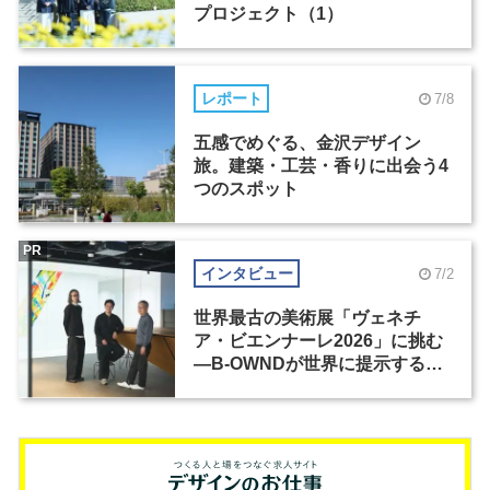
プロジェクト（1）
レポート
7/8
五感でめぐる、金沢デザイン
旅。建築・工芸・香りに出会う4
つのスポット
PR
インタビュー
7/2
世界最古の美術展「ヴェネチ
ア・ビエンナーレ2026」に挑む
―B-OWNDが世界に提示する美
の基準とは？（前編）