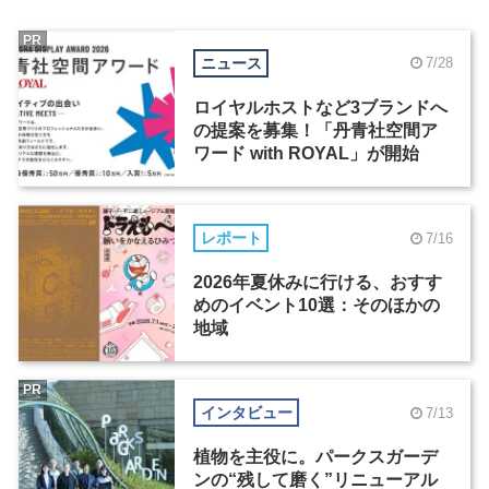
PR
ニュース
7/28
ロイヤルホストなど3ブランドへ
の提案を募集！「丹青社空間ア
ワード with ROYAL」が開始
レポート
7/16
2026年夏休みに行ける、おすす
めのイベント10選：そのほかの
地域
PR
インタビュー
7/13
植物を主役に。パークスガーデ
ンの“残して磨く”リニューアル