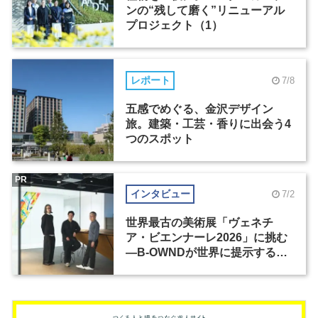
ンの“残して磨く”リニューアル
プロジェクト（1）
レポート
7/8
五感でめぐる、金沢デザイン
旅。建築・工芸・香りに出会う4
つのスポット
PR
インタビュー
7/2
世界最古の美術展「ヴェネチ
ア・ビエンナーレ2026」に挑む
―B-OWNDが世界に提示する美
の基準とは？（前編）