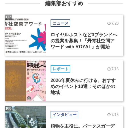
編集部おすすめ
PR
ニュース
7/28
ロイヤルホストなど3ブランドへ
の提案を募集！「丹青社空間ア
ワード with ROYAL」が開始
レポート
7/16
2026年夏休みに行ける、おすす
めのイベント10選：そのほかの
地域
PR
インタビュー
7/13
植物を主役に。パークスガーデ