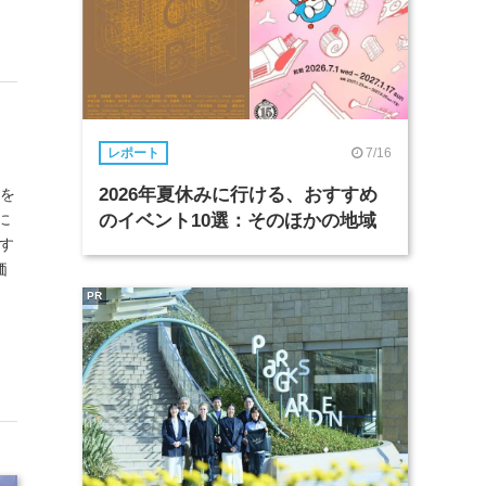
7/16
レポート
2026年夏休みに行ける、おすすめ
Oを
に
のイベント10選：そのほかの地域
賞す
価
PR