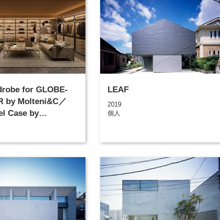
drobe for GLOBE-
LEAF
 by Molteni&C／
2019
el Case by
個人
&C