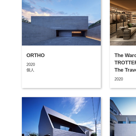
ORTHO
The War
TROTTER
2020
The Trav
個人
Molteni
2020