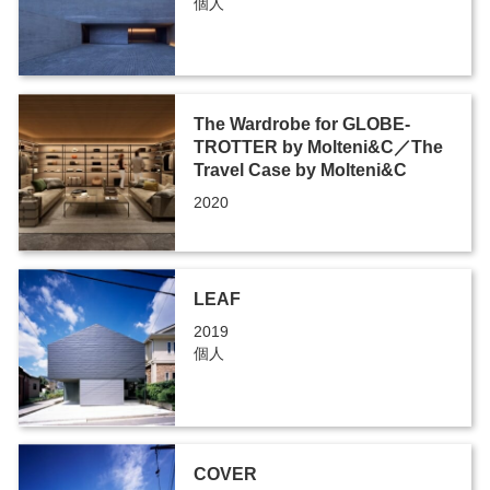
個人
The Wardrobe for GLOBE-
TROTTER by Molteni&C／The
Travel Case by Molteni&C
2020
LEAF
2019
個人
COVER