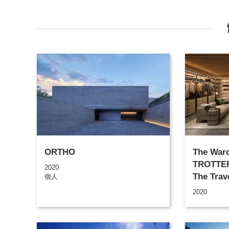
ORTHO
The War
TROTTER
2020
The Trav
個人
Molteni
2020