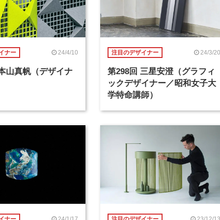
24/4/10
24/3/2
イナー
注目のデザイナー
回 本山真帆（デザイナ
第298回 三星安澄（グラフィ
ックデザイナー／昭和女子大
学特命講師）
24/1/17
23/12/1
イナー
注目のデザイナー