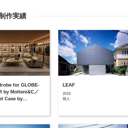
制作実績
drobe for GLOBE-
LEAF
 by Molteni&C／
2019
el Case by
個人
&C