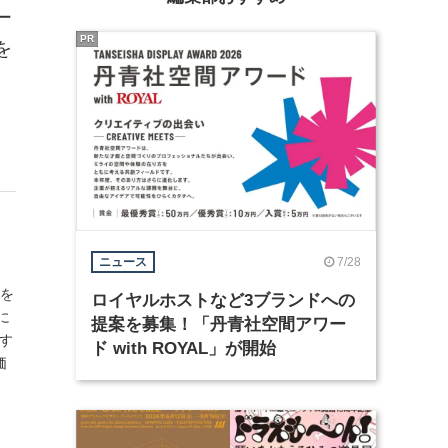
ー
PR
を
7/28
ニュース
Oを
ロイヤルホストなど3ブランドへの
に
提案を募集！「丹青社空間アワー
賞す
ド with ROYAL」が開始
価