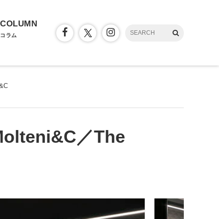
COLUMN
コラム
i&C
Molteni&C／The