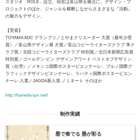
スタジオ「ROLE」設立。現在は富山県を拠点に、デザイン・プ
ロジェクトのほか、ジャンルを横断しながらさまざまな『活動』
の魅力をデザイン。
【受賞】
TOYAMA ADC グランプリ／とやまクリエーター 大賞（最年少受
賞）／富山県デザイン展 大賞／富山コピーライターズクラブ 準ク
ラブ賞／北陸コピーライターズクラブ 特別賞／北日本新聞広告賞
特別賞／ゴールデン ピン デザインアワード ベストオブデザイン
賞（台湾）／メキシコ国際ポスタービエンナーレ、ブルノ国際グ
ラフィックデザインビエンナーレ、ラハティ国際ポスタービエン
ナーレ 入選／JAGDA新人賞 ノミネート そのほか
http://haneda-jun.net/
制作実績
墨で奏でる 墨が彩る