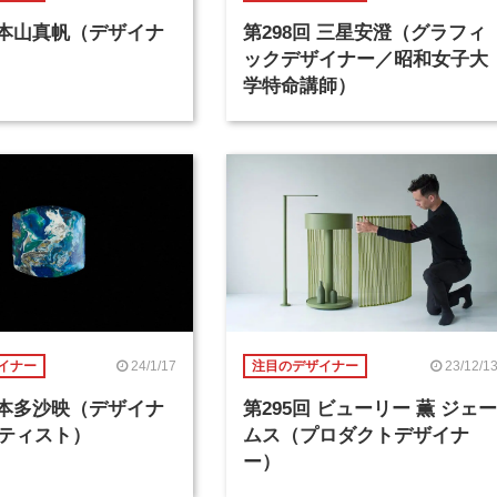
回 本山真帆（デザイナ
第298回 三星安澄（グラフィ
ックデザイナー／昭和女子大
学特命講師）
24/1/17
23/12/1
イナー
注目のデザイナー
回 本多沙映（デザイナ
第295回 ビューリー 薫 ジェー
ティスト）
ムス（プロダクトデザイナ
ー）