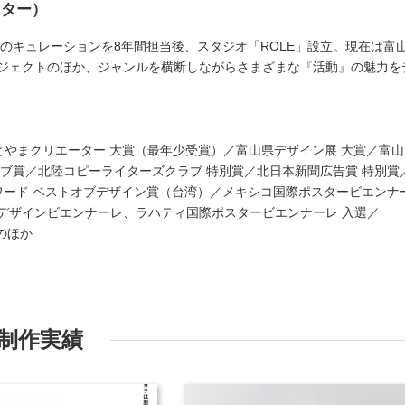
クター）
ーのキュレーションを8年間担当後、スタジオ「ROLE」設立。現在は富
ジェクトのほか、ジャンルを横断しながらさまざまな『活動』の魅力を
プリ／とやまクリエーター 大賞（最年少受賞）／富山県デザイン展 大賞／富
ラブ賞／北陸コピーライターズクラブ 特別賞／北日本新聞広告賞 特別賞
アワード ベストオブデザイン賞（台湾）／メキシコ国際ポスタービエンナ
デザインビエンナーレ、ラハティ国際ポスタービエンナーレ 入選／
そのほか
制作実績