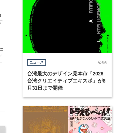
山
デ
山コ
／
8/6
ニュース
ー
台湾最大のデザイン見本市「2026
台湾クリエイティブエキスポ」が8
月31日まで開催