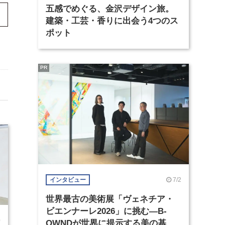
五感でめぐる、金沢デザイン旅。
建築・工芸・香りに出会う4つのス
ポット
PR
7/2
インタビュー
世界最古の美術展「ヴェネチア・
ビエンナーレ2026」に挑む―B-
0
OWNDが世界に提示する美の基準