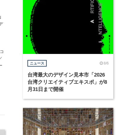
山
デ
山コ
／
8/6
ニュース
ー
台湾最大のデザイン見本市「2026
台湾クリエイティブエキスポ」が8
月31日まで開催