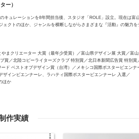
クター）
ーのキュレーションを8年間担当後、スタジオ「ROLE」設立。現在は富
ジェクトのほか、ジャンルを横断しながらさまざまな『活動』の魅力を
プリ／とやまクリエーター 大賞（最年少受賞）／富山県デザイン展 大賞／富
ラブ賞／北陸コピーライターズクラブ 特別賞／北日本新聞広告賞 特別賞
アワード ベストオブデザイン賞（台湾）／メキシコ国際ポスタービエンナ
デザインビエンナーレ、ラハティ国際ポスタービエンナーレ 入選／
そのほか
制作実績