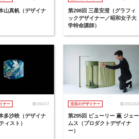
回 本山真帆（デザイナ
第298回 三星安澄（グラフィ
ックデザイナー／昭和女子大
学特命講師）
24/1/17
23/12/1
イナー
注目のデザイナー
回 本多沙映（デザイナ
第295回 ビューリー 薫 ジェー
ティスト）
ムス（プロダクトデザイナ
ー）