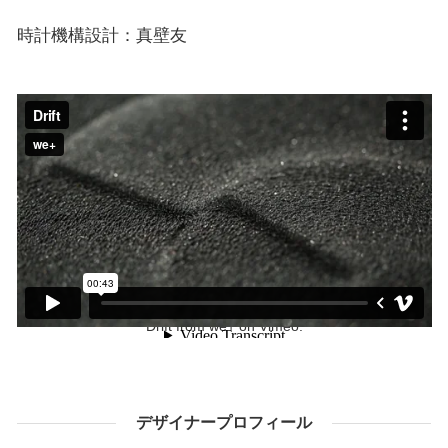
時計機構設計：真壁友
Drift
from
we+
on
Vimeo
.
デザイナープロフィール