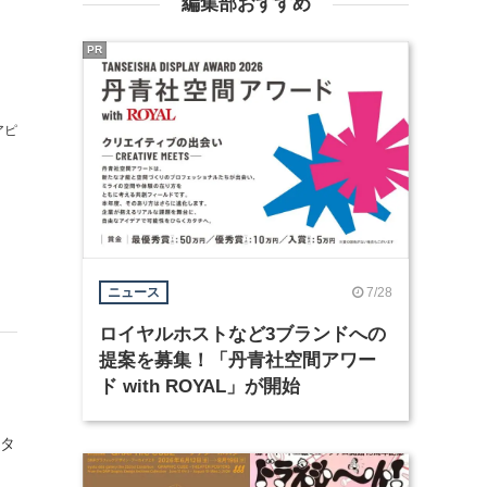
編集部おすすめ
PR
アピ
7/28
ニュース
ロイヤルホストなど3ブランドへの
提案を募集！「丹青社空間アワー
ド with ROYAL」が開始
スタ
・