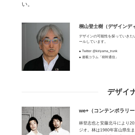
い。
桐山登士樹
（デザインデ
デザインの可能性を探っていきた
ールしています。
● Twitter @kiriyama_trunk
● 連載コラム「樹幹通信」
デザイ
we+（コンテンポラリ
林登志也と安藤北斗により2
ジオ。林は1980年富山県生