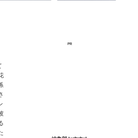
PR
て
花
係
さ
ン
彼
る
た