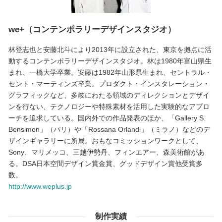
we+（コンテンポラリーデザインスタジオ）
林登志也と安藤北斗により2013年に設立された、東京を拠点に活
動するコンテンポラリーデザインスタジオ。林は1980年富山県生
まれ、一橋大学卒業。安藤は1982年山形県生まれ、セントラル・
セント・マーティンズ卒業。プロダクト・インスタレーション・
グラフィックなど、多岐にわたる領域のディレクションとデザイ
ンを行ない、テクノロジーや特殊素材を活用した実験的なアプロ
ーチを追求している。国内外での作品発表のほか、「Gallery S.
Bensimon」（パリ）や「Rossana Orlandi」（ミラノ）などのデ
ザインギャラリーに所属。おもなコミッションワークとして、
Sony、マリメッコ、三越伊勢丹、フィンエアー、森美術館があ
る。DSA日本空間デザイン賞金賞、グッドデザイン賞他受賞多
数。
http://www.weplus.jp
制作実績