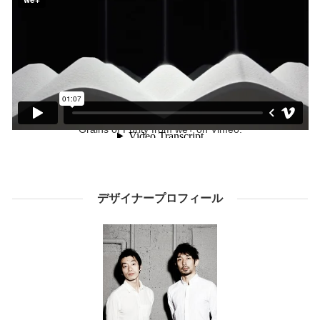
Grains of Purity
from
we+
on
Vimeo
.
デザイナープロフィール